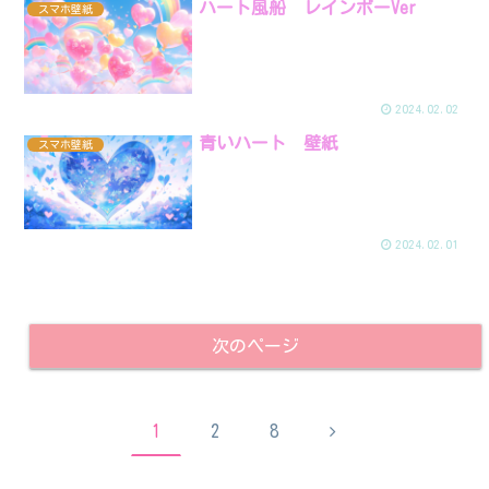
ハート風船 レインボーVer
スマホ壁紙
2024.02.02
青いハート 壁紙
スマホ壁紙
2024.02.01
次のページ
次
1
2
8
へ